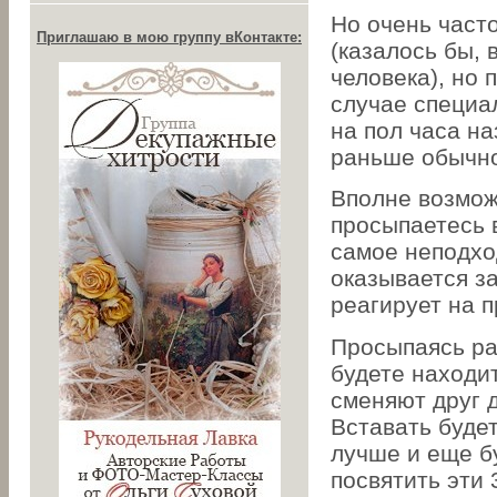
Но очень часто
Приглашаю в мою группу вКонтакте:
(казалось бы, 
человека), но 
случае специа
на пол часа на
раньше обычно
Вполне возмож
просыпаетесь в
самое неподхо
оказывается з
реагирует на п
Просыпаясь ра
будете находит
сменяют друг 
Вставать будет
лучше и еще б
посвятить эти 