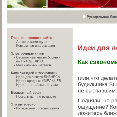
Рукодельная Лав
Главная - новости сайта
-
Автор рекомендует
-
Контактная информация
Идеи для л
Электронные книги
-
Бесплатные книги-сборники
Как сэконом
по РУКОДЕЛИЮ
-
Мой книжный магазин
Копилка идей и технологий
-
Идеи домашнего БИЗНЕСА
(или что делат
-
Идеи народных УМЕЛЬЦЕВ
будильника Вы
-
Идеи - лентяйские штучки
не выспавшимс
Бесплатный софт
-
Программы - по вышивке
Подняли, но р
Это интересно
ощущение? Кон
-
Интересное со всего света
ложитесь ближе