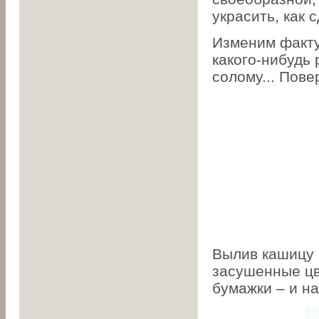
украсить, как 
Изменим факту
какого-нибудь 
солому... Пов
Вылив кашицу 
засушенные цв
бумажки – и на