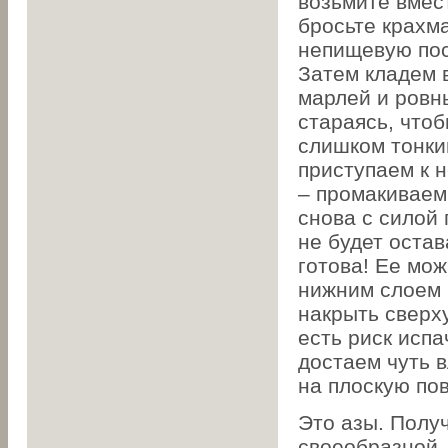
возьмите вмес
бросьте крахм
непищевую пос
Затем кладем в
марлей и ровн
стараясь, что
слишком тонки
приступаем к 
– промакиваем
снова с силой 
не будет остав
готова! Ее мож
нижним слоем 
накрыть сверху
есть риск исп
достаем чуть 
на плоскую по
Это азы. Полу
своеобразной, 