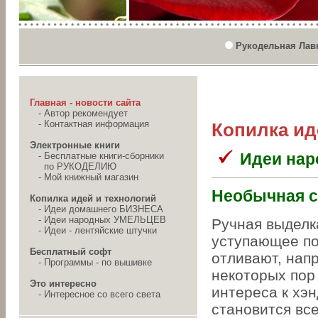
Рукодельная Лав
Главная - новости сайта
-
Автор рекомендует
-
Контактная информация
Копилка ид
Электронные книги
Идеи на
-
Бесплатные книги-сборники
по РУКОДЕЛИЮ
-
Мой книжный магазин
Необычная с
Копилка идей и технологий
-
Идеи домашнего БИЗНЕСА
-
Идеи народных УМЕЛЬЦЕВ
Ручная выделк
-
Идеи - лентяйские штучки
уступающее по
Бесплатный софт
отливают, напр
-
Программы - по вышивке
некоторых пор 
Это интересно
интереса к хэ
-
Интересное со всего света
становится вс