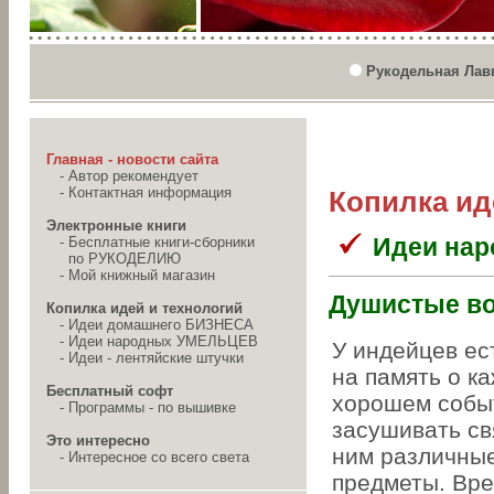
Рукодельная Лав
Главная - новости сайта
-
Автор рекомендует
-
Контактная информация
Копилка ид
Электронные книги
Идеи на
-
Бесплатные книги-сборники
по РУКОДЕЛИЮ
-
Мой книжный магазин
Душистые в
Копилка идей и технологий
-
Идеи домашнего БИЗНЕСА
-
Идеи народных УМЕЛЬЦЕВ
У индейцев ес
-
Идеи - лентяйские штучки
на память о к
Бесплатный софт
хорошем собы
-
Программы - по вышивке
засушивать св
Это интересно
ним различны
-
Интересное со всего света
предметы. Вре