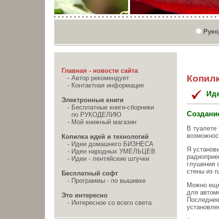
Руко
Главная - новости сайта
Копилк
-
Автор рекомендует
-
Контактная информация
Ид
Электронные книги
-
Бесплатные книги-сборники
Создание
по РУКОДЕЛИЮ
-
Мой книжный магазин
В туалете 
возможнос
Копилка идей и технологий
-
Идеи домашнего БИЗНЕСА
Я установ
-
Идеи народных УМЕЛЬЦЕВ
радиоприе
-
Идеи - лентяйские штучки
глушения 
стены из п
Бесплатный софт
-
Программы - по вышивке
Можно еще
для автомо
Это интересно
Последнее
-
Интересное со всего света
установлен