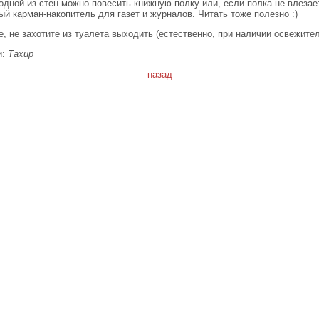
одной из стен можно повесить книжную полку или, если полка не влезает
й карман-накопитель для газет и журналов. Читать тоже полезно :)
, не захотите из туалета выходить (естественно, при наличии освежителя
и:
Тахир
назад