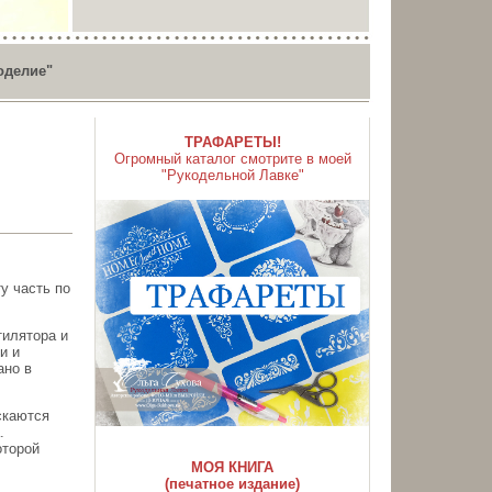
оделие"
ТРАФАРЕТЫ!
Огромный каталог смотрите в моей
"Рукодельной Лавке"
у часть по
тилятора и
и и
ано в
скаются
.
оторой
МОЯ КНИГА
(печатное издание)