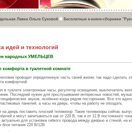
дельная Лавка Ольги Суховой
Бесплатные е-книги-сборники "Рук
а идей и технологий
еи народных УМЕЛЬЦЕВ
 комфорта в туалетной комнате
человек проводит определенную часть своей жизни, так надо сделать эт
ти комфортной.
ил в туалете электронные часы, регулятор освещения, выключатель вен
мник. Последний нужен для прослушивания интересных новостей, музык
специфических звуков, особенно когда рядом посторонние. Все это вдел
ластиковых панелей, а часы на дверь, чтобы на работу не опоздать.
 на дверь поставить плоский телевизор. Такие телевизоры сейчас выпу
билей и могут запитываться как от 220 В, так и от 12 В постоянного тока
 актуально для установки гибкого провода между дверью и стеной, на к
 блок питания 220 В/12В.