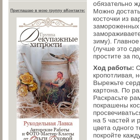
обязательно ж
Можно достать
Приглашаю в мою группу вКонтакте:
косточки из ва
замороженных 
замораживаете
зиму). Главное
(лучше это сде
простите за по
Ход работы:
С
кропотливая, 
Вырежьте серд
картона. По р
Раскрасьте рам
покрашены кос
просвечиватьс
на 5 частей и 
цвета одного т
покройте кажду