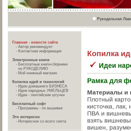
Рукодельная Лав
Главная - новости сайта
-
Автор рекомендует
-
Контактная информация
Копилка ид
Электронные книги
Идеи на
-
Бесплатные книги-сборники
по РУКОДЕЛИЮ
-
Мой книжный магазин
Рамка для ф
Копилка идей и технологий
-
Идеи домашнего БИЗНЕСА
-
Идеи народных УМЕЛЬЦЕВ
Материалы и 
-
Идеи - лентяйские штучки
Плотный картон
Бесплатный софт
кисточка, лак,
-
Программы - по вышивке
ПВА и вишневы
Это интересно
взять вишневы
-
Интересное со всего света
вишен, разуме