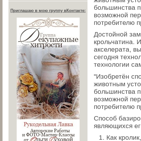
большинства п
Приглашаю в мою группу вКонтакте:
возможной пер
потребителю п
Достойной зам
крольчатина. И
акселерата, в
сегодня техно
технологии са
"Изобретён сп
животным усто
большинства п
возможной пер
потребителю п
Способ базиро
являющихся ег
Как кролик