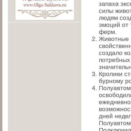
запаха эк
силы живо
людям соз
эмоций от 
ферм.
Животные 
свойственн
создало к
потребных
значитель
Кролики ст
бурному ро
Полуавтом
освободила
ежедневно
возможнос
дней недел
Полуавтома
Подключил 