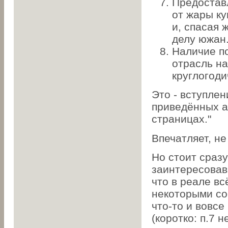
Предостав
от жары к
и, спасая 
делу южан
Наличие п
отрасль на
круглогод
Это - вступлен
приведённых а
страницах."
Впечатляет, не
Но стоит сраз
заинтересовав
что в реале вс
некоторыми со
что-то и вовсе
(коротко: п.7 н