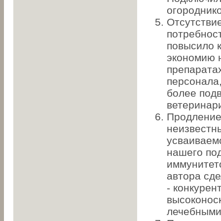
огороднико
Отсутстви
потребнос
повысило к
экономию н
препаратах
персонала,
более под
ветеринар
Продление 
неизвестн
усваиваем
нашего по
иммунитето
автора сде
- конкурен
высоконос
лечебными