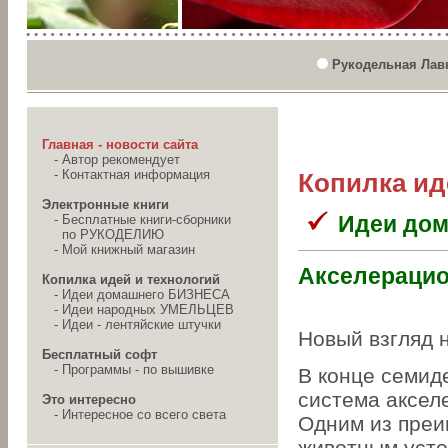
Рукодельная Лав
Главная - новости сайта
-
Автор рекомендует
-
Контактная информация
Копилка ид
Электронные книги
Идеи до
-
Бесплатные книги-сборники
по РУКОДЕЛИЮ
-
Мой книжный магазин
Акселерацио
Копилка идей и технологий
-
Идеи домашнего БИЗНЕСА
-
Идеи народных УМЕЛЬЦЕВ
-
Идеи - лентяйские штучки
Новый взгляд 
Бесплатный софт
-
Программы - по вышивке
В конце семид
система аксел
Это интересно
-
Интересное со всего света
Одним из преи
животным усто