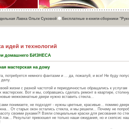
дельная Лавка Ольги Суховой
Бесплатные е-книги-сборники "Рук
а идей и технологий
еи домашнего БИЗНЕСА
ая мастерская на дому
а, потребуется немного фантазии и ... да, пожалуй, и все! Не буду попу
к делу.
своей жизни с разной частотой и периодичностью обращались к услугам
х мастерских. Вот и мы, собравшись сделать ремонт в квартире, столкн
 новые межкомнатные двери нужно вставить стекла...
сами понимаете, не подходят - нужны цветные, красивые... помимо двер
кна... От старых окон остались стекла, и мы решили... Почему не попро
расоту своими руками?! Взяли специальные краски для рисования по сте
 лак... Результат превзошел не только наши ожидания, но и скепсис на
!