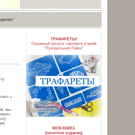
оделие"
ТРАФАРЕТЫ!
Огромный каталог смотрите в моей
"Рукодельной Лавке"
сту
улись с
ей, мы
бовать
клу,
ших
МОЯ КНИГА
(печатное издание)