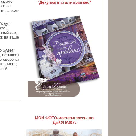
е смело
"Декупаж в стиле прованс"
ого не
.м., а если
будут
это
чный лак,
уж на ваше
о будет
, называет
 оговорены
т клиент,
ны!!!
МОИ ФОТО-мастер-классы по
ДЕКУПАЖУ: