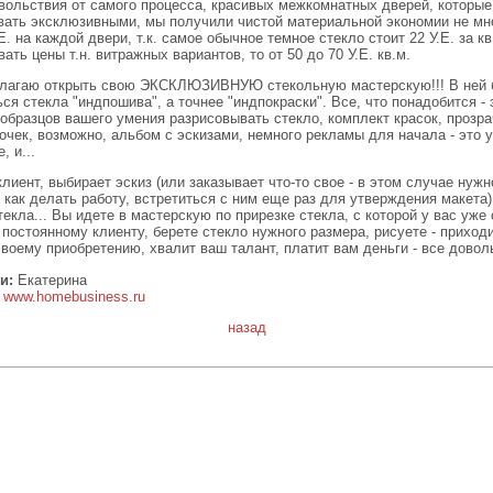
вольствия от самого процесса, красивых межкомнатных дверей, которы
вать эксклюзивными, мы получили чистой материальной экономии не мн
Е. на каждой двери, т.к. самое обычное темное стекло стоит 22 У.Е. за кв
ать цены т.н. витражных вариантов, то от 50 до 70 У.Е. кв.м.
длагаю открыть свою ЭКСКЛЮЗИВНУЮ стекольную мастерскую!!! В ней 
ся стекла "индпошива", а точнее "индпокраски". Все, что понадобится - 
образцов вашего умения разрисовывать стекло, комплект красок, прозра
очек, возможно, альбом с эскизами, немного рекламы для начала - это 
, и...
лиент, выбирает эскиз (или заказывает что-то свое - в этом случае нужн
 как делать работу, встретиться с ним еще раз для утверждения макета)
екла... Вы идете в мастерскую по прирезке стекла, с которой у вас уже
 постоянному клиенту, берете стекло нужного размера, рисуете - приходи
воему приобретению, хвалит ваш талант, платит вам деньги - все доволь
и:
Екатерина
www.homebusiness.ru
назад