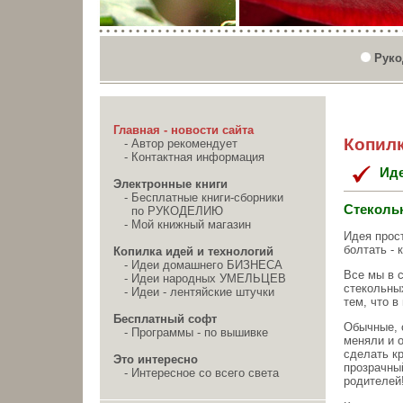
Руко
Главная - новости сайта
Копилк
-
Автор рекомендует
-
Контактная информация
Ид
Электронные книги
-
Бесплатные книги-сборники
Стекольн
по РУКОДЕЛИЮ
-
Мой книжный магазин
Идея прост
болтать - 
Копилка идей и технологий
-
Идеи домашнего БИЗНЕСА
Все мы в 
-
Идеи народных УМЕЛЬЦЕВ
стекольны
-
Идеи - лентяйские штучки
тем, что в
Бесплатный софт
Обычные, 
-
Программы - по вышивке
меняли и о
сделать к
Это интересно
прозрачный
-
Интересное со всего света
родителей