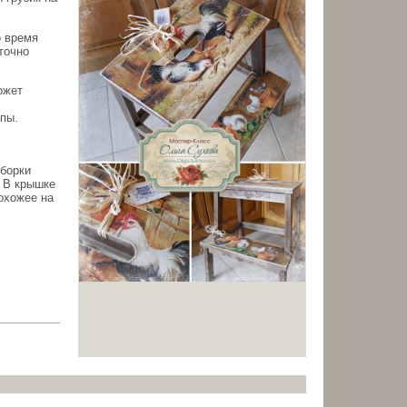
о время
точно
ожет
пы.
сборки
. В крышке
похожее на