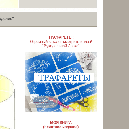
оделие"
ТРАФАРЕТЫ!
Огромный каталог смотрите в моей
"Рукодельной Лавке"
МОЯ КНИГА
(печатное издание)