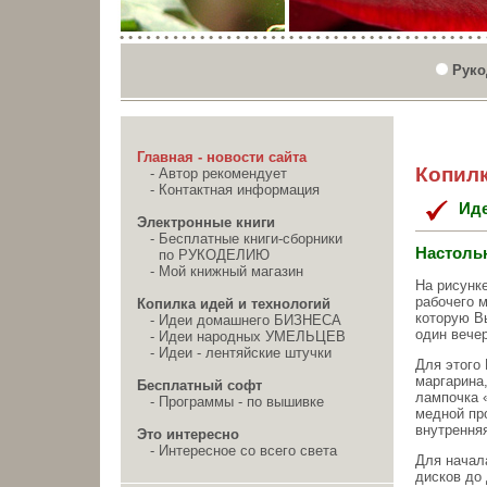
Руко
Главная - новости сайта
Копилк
-
Автор рекомендует
-
Контактная информация
Ид
Электронные книги
-
Бесплатные книги-сборники
Настоль
по РУКОДЕЛИЮ
-
Мой книжный магазин
На рисунк
рабочего 
Копилка идей и технологий
которую В
-
Идеи домашнего БИЗНЕСА
один вечер
-
Идеи народных УМЕЛЬЦЕВ
-
Идеи - лентяйские штучки
Для этого 
маргарина,
Бесплатный софт
лампочка 
-
Программы - по вышивке
медной пр
внутренняя
Это интересно
-
Интересное со всего света
Для начал
дисков до