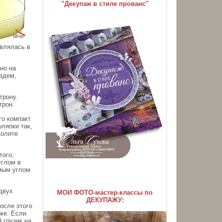
"Декупаж в стиле прованс"
авлялась в
но на
оздем,
трону.
трон.
го компакт
ляпки так,
колите
того,
углом в
ямым углом
двух
МОИ ФОТО-мастер-классы по
ДЕКУПАЖУ:
осле этого
бке. Если
 грузик на