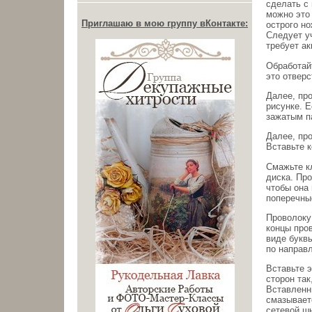
сделать с
можно это
Приглашаю в мою группу вКонтакте:
острого н
Следует уч
требует ак
Обработай
это отверс
Далее, про
рисунке. Е
зажатым п
Далее, про
Вставьте к
Смажьте кл
диска. Про
чтобы она
поперечны
Проволоку 
концы пров
виде букв
по направл
Вставьте э
сторон так
Вставленны
смазываете
сетевой шн