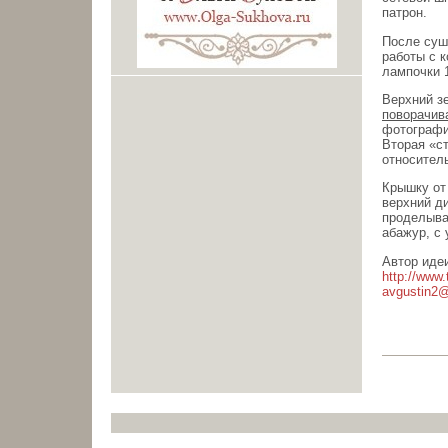
патрон.
После сушк
работы с к
лампочки 
Верхний з
поворачив
фотографи
Вторая «с
относитель
Крышку от
верхний д
проделывае
абажур, с
Автор иде
http://www.
avgustin2@