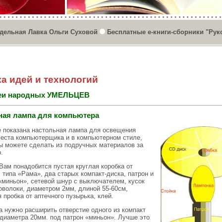
дельная Лавка Ольги Суховой
Бесплатные е-книги-сборники "Рук
а идей и технологий
еи народных УМЕЛЬЦЕВ
ная лампа для компьютера
е показана настольная лампа для освещения
места компьютерщика и в компьютерном стиле,
ы можете сделать из подручных материалов за
.
Вам понадобится пустая круглая коробка от
 типа «Рама», два старых компакт-диска, патрон и
«миньон», сетевой шнур с выключателем, кусок
оволоки, диаметром 2мм, длиной 55-60см,
 пробка от аптечного пузырька, клей.
а нужно расширить отверстие одного из компакт
 диаметра 20мм. под патрон «миньон». Лучше это