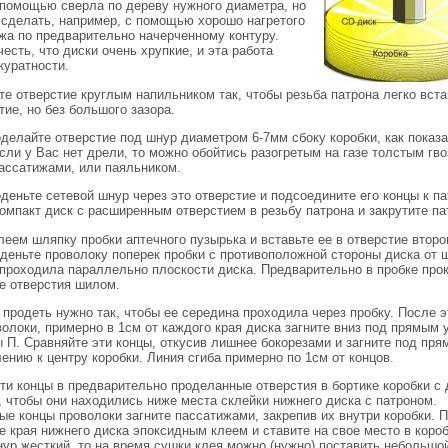
 помощью сверла по дереву нужного диаметра, но
 сделать, например, с помощью хорошо нагретого
ожа по предварительно начерченному контуру.
есть, что диски очень хрупкие, и эта работа
куратности.
те отверстие круглым напильником так, чтобы резьба патрона легко вст
тие, но без большого зазора.
делайте отверстие под шнур диаметром 6-7мм сбоку коробки, как показа
сли у Вас нет дрели, то можно обойтись разогретым на газе толстым гв
ассатижами, или паяльником.
деньте сетевой шнур через это отверстие и подсоедините его концы к па
омпакт диск с расширенным отверстием в резьбу патрона и закрутите па
еем шляпку пробки аптечного пузырька и вставьте ее в отверстие второ
деньте проволоку поперек пробки с противоположной стороны диска от ш
 проходила параллельно плоскости диска. Предварительно в пробке про
е отверстия шилом.
продеть нужно так, чтобы ее середина проходила через пробку. После э
олоки, примерно в 1см от каждого края диска загните вниз под прямым 
ы П. Сравняйте эти концы, откусив лишнее бокорезами и загните под пр
ению к центру коробки. Линия сгиба примерно по 1см от концов.
ти концы в предварительно проделанные отверстия в бортике коробки с 
, чтобы они находились ниже места склейки нижнего диска с патроном.
е концы проволоки загните пассатижами, закрепив их внутри коробки. П
 края нижнего диска эпоксидным клеем и ставите на свое место в коро
ур жесткий, то на время сушки клея можно (нужно) поставить небольшой