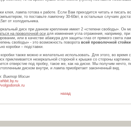
и клея, лампа готова к работе. Если Вам приходится читать и писать в
омпьютером, то поставьте лампочку 30-60вт, в остальных случаях доста
15вт от холодильника.
еркальный диск при данном креплении имеет 2 «степени свободы». Он м
аться на проволочной оси
для изменения угла отражения, например, при
ровании, или в качестве абажура для защиты глаз от прямого света лам
тепень свободы» - это возможность поворота
всей проволочной стойки
но коробки – подставки.
 коробки также можно и желательно использовать. Для этого, во время 
иск приклеивается незеркальной стороной к крышке со стороны картинки
тся отверстие под пробку, такое же, как на диске. Мы получим нечто, 
 утопленным диском внутри, и лампа приобретает законченный вид.
и:
Виктор Мосин
tehbit.by.ru
volgodonsk.ru
назад