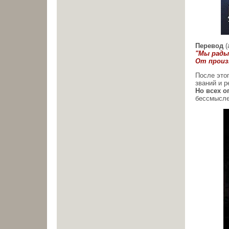
Перевод
(
"Мы рады
От прои
После этог
званий и р
Но всех о
бессмыслен