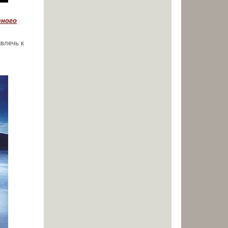
ного
ивлечь к