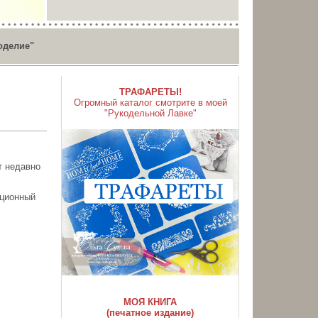
оделие"
ТРАФАРЕТЫ!
Огромный каталог смотрите в моей
"Рукодельной Лавке"
т недавно
ационный
МОЯ КНИГА
(печатное издание)