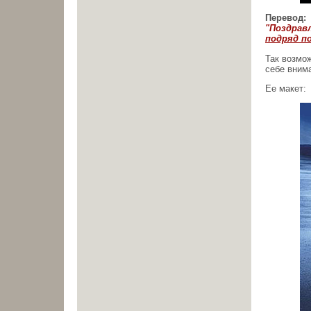
Перевод:
"Поздрав
подряд п
Так возмо
себе вним
Ее макет: