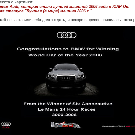
екста с картинки:
ляем Audi, которая стала лучшей машиной 2006 года в ЮАР От
ля статуса
"Лучшая (в мире) машина 2006 г."
udi
не заставили себя долго ждать, и вскоре в прессе появилась такая 