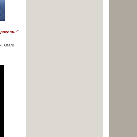
красоты".
, благо