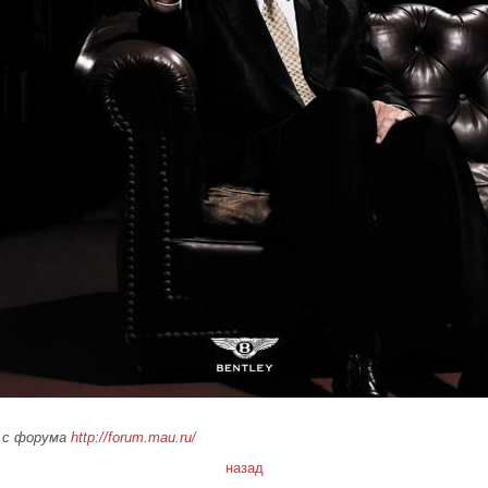
 с форума
http://forum.mau.ru/
назад