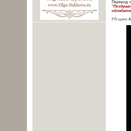
Перевод т
"Поздрав
обладате
PR-щики
A