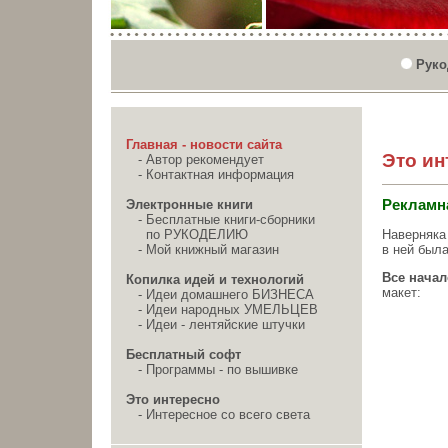
Руко
Главная - новости сайта
Это ин
-
Автор рекомендует
-
Контактная информация
Электронные книги
Рекламна
-
Бесплатные книги-сборники
Наверняка
по РУКОДЕЛИЮ
в ней была
-
Мой книжный магазин
Все начал
Копилка идей и технологий
макет:
-
Идеи домашнего БИЗНЕСА
-
Идеи народных УМЕЛЬЦЕВ
-
Идеи - лентяйские штучки
Бесплатный софт
-
Программы - по вышивке
Это интересно
-
Интересное со всего света