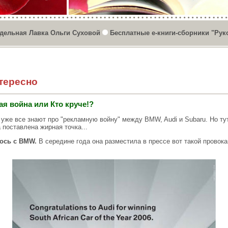
дельная Лавка Ольги Суховой
Бесплатные е-книги-сборники "Рук
тересно
я война или Кто круче!?
 уже все знают про "рекламную войну" между BMW, Audi и Subaru. Но ту
 поставлена жирная точка...
ось с BMW.
В середине года она разместила в прессе вот такой провок