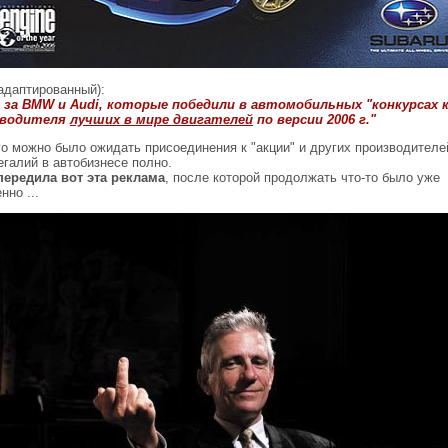
адаптированный):
 за BMW и Audi, которые победили в автомобильных "конкурсах 
зводителя
лучших в мире двигателей
по версии 2006 г."
о можно было ожидать присоединения к "акции" и других производителей
егалий в автобизнесе полно.
передила вот эта реклама
, после которой продолжать что-то было уже
но ...