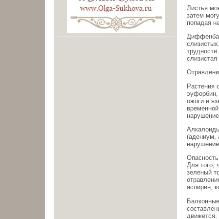
Листья мо
затем могу
попадая н
Диффенбах
слизистых
трудности
слизистая
Отравлени
Растения 
эуфорбин,
ожоги и яз
временной
нарушение
Алкалоиды
(адениум,
нарушение
Опасность 
Для того, 
зеленый т
отравлени
аспирин, к
Балконные
составлен
движется,