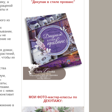
"Декупаж в стиле прованс"
вку, а
драценой
алы и
ого из
их
зывании,
ы не
ение не
 в домах,
растений,
, чтобы их
ства
иум,
ь
налы,
твами.
е с ними.
ъюнктивит
МОИ ФОТО-мастер-классы по
ДЕКУПАЖУ:
 жжение в