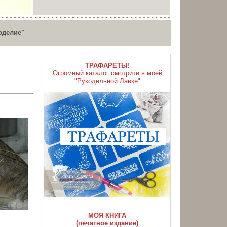
оделие"
ТРАФАРЕТЫ!
Огромный каталог смотрите в моей
"Рукодельной Лавке"
МОЯ КНИГА
(печатное издание)