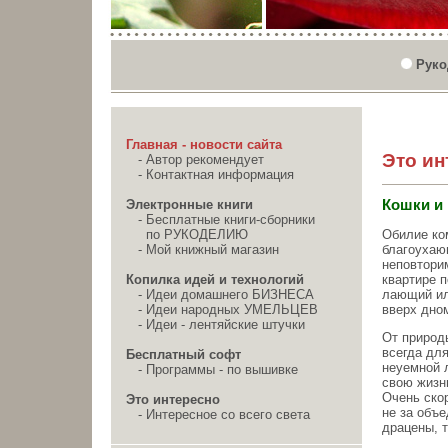
Руко
Главная - новости сайта
Это ин
-
Автор рекомендует
-
Контактная информация
Электронные книги
Кошки и
-
Бесплатные книги-сборники
Обилие ко
по РУКОДЕЛИЮ
благоухаю
-
Мой книжный магазин
неповтори
квартире 
Копилка идей и технологий
лающий ил
-
Идеи домашнего БИЗНЕСА
вверх дном
-
Идеи народных УМЕЛЬЦЕВ
-
Идеи - лентяйские штучки
От природ
всегда для
Бесплатный софт
неуемной 
-
Программы - по вышивке
свою жизн
Очень ско
Это интересно
не за объ
-
Интересное со всего света
драцены, 