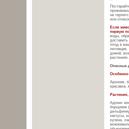
Постарайт
проживающ
не терпитс
или отнеси
Если живо
первую п
воды, обра
доставить 
плод в ва
питомцев, 
домой, воз
растениях
Опасные 
Особенно
Аронник, б
красавка, 
Растения,
Адонис вес
борщевик (
дельфиниу
кактусы, к
купена, л
можжевельн
обыкновенн