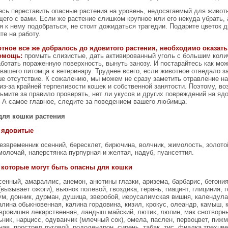
есь переставить опасные растения на уровень, недосягаемый для животн
его с вами. Если же растение слишком крупное или его некуда убрать, 
я к нему подобраться, не стоит дожидаться трагедии. Подарите цветок 
те на работу.
тное все же добралось до ядовитого растения, необходимо оказать
омощь:
промыть слизистые, дать активированный уголь с большим кол
ботать пораженную поверхность, вынуть занозу. И постарайтесь как мо
вашего питомца к ветеринару. Труднее всего, если животное отведало з
ше отсутствие. К сожалению, мы можем не сразу заметить отравление н
из-за крайней терпеливости кошек и собственной занятости. Поэтому, в
ьмите за правило проверять, нет ли укусов и других повреждений на яд
. А самое главное, следите за поведением вашего любимца.
для кошки растения
 ядовитые
езвременник осенний, бересклет, бирючина, волчник, жимолость, золото
молочай, наперстянка пурпурная и желтая, надуб, пуансеттия.
 которые могут быть опасны для кошки
енный, амараллис, анемон, анютины глазки, аризема, барбарис, бегония
вызывает ожоги), вьюнок полевой, гвоздика, герань, гиацинт, глициния, г
м, донник, дурман, душица, зверобой, иерусалимская вишня, календула 
алина обыкновенная, калина гордовина, кизил, крокус, олеандр, камыш, 
авровишня лекарственная, ландыш майский, лютик, люпин, мак снотворн
ик, нарцисс, одуванчик (млечный сок), омела, паслен, первоцвет, пиж
ая, прострел луговой, рододендрон, сирень, табак, тис, фиалка трехцве