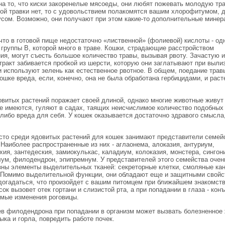
на то, что киски закоренелые мясоеды, они любят пожевать молодую тра
вой травки нет, то с удовольствием полакомятся вашим хлорофитумом, 
усом. Возможно, они получают при этом какие-то дополнительные минер
что в готовой пище недостаточно «лиственной» (фолиевой) кислоты - одн
 группы В, которой много в траве. Кошки, страдающие расстройством
ия, могут съесть большое количество травы, вызывая рвоту. Зачастую 
тракт забивается пробкой из шерсти, которую они заглатывают при выли
и используют зелень как естественное рвотное. В общем, поедание трав
ошке вреда, если, конечно, она не была обработана гербицидами, и раст
овитых растений поражает своей длиной, однако многие животные живут
ые имеются, гуляют в садах, таящих неисчислимое количество подобных 
-либо вреда для себя. У кошек оказывается достаточно здравого смысла
сто среди ядовитых растений для кошек занимают представители семей
Наиболее распространенные из них - аглаонема, алоказия, антуриум,
ия, зантедеския, замиокулькас, каладиум, колоказия, монстера, сингон
ум, филодендрон, эпипремнум. У представителей этого семейства очен
зны элементы выделительных тканей: секреторные клетки, смоляные ка
 Помимо выделительной функции, они обладают еще и защитными свойс
догадаться, что произойдет с вашим питомцем при ближайшем знакомств
ок вызовет отек гортани и слизистой рта, а при попадании в глаза - кон
имые изменения роговицы.
ев филодендрона при попадании в организм может вызвать болезненное
ыка и горла, повредить работе почек.