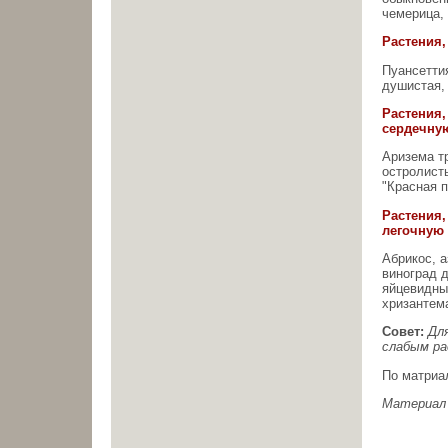
чемерица,
Растения
Пуансетти
душистая,
Растения,
сердечну
Аризема тр
остролист
"Красная п
Растения,
легочную 
Абрикос, а
виноград 
яйцевидны
хризантема
Совет:
Дл
слабым ра
По матриа
Материал