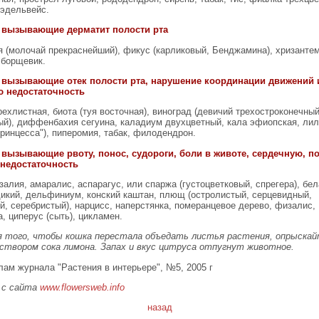
 эдельвейс.
, вызывающие дерматит полости рта
я (молочай прекраснейший), фикус (карликовый, Бенджамина), хризантем
 борщевик.
 вызывающие отек полости рта, нарушение координации движений 
ю недостаточность
ехлистная, биота (туя восточная), виноград (девичий трехостроконечный
ый), диффенбахия сегуина, каладиум двухцветный, кала эфиопская, лил
ринцесса"), пиперомия, табак, филодендрон.
 вызывающие рвоту, понос, судороги, боли в животе, сердечную, п
недостаточность
залия, амаралис, аспарагус, или спаржа (густоцветковый, спрегера), бел
дикий, дельфиниум, конский каштан, плющ (остролистый, серцевидный,
й, серебристый), нарцисс, наперстянка, померанцевое дерево, физалис,
, циперус (сыть), цикламен.
я того, чтобы кошка перестала объедать листья растения, опрыскай
створом сока лимона. Запах и вкус цитруса отпугнут животное.
лам журнала "Растения в интерьере", №5, 2005 г
 с сайта
www.flowersweb.info
назад