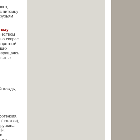
ого,
а питомцу
друзьям
 ему
ичеством
жно скорее
апретный
аших
озвращаясь
овитых
й дождь,
,
ортензия,
(ноготки),
крушина,
ый,
ма
тная,