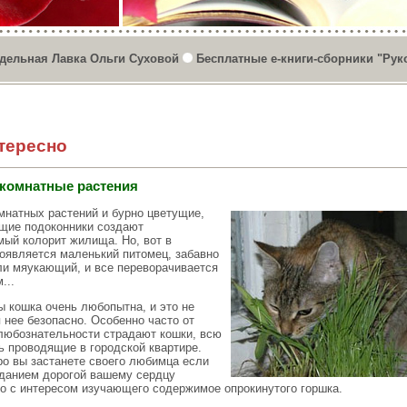
дельная Лавка Ольги Суховой
Бесплатные е-книги-сборники "Рук
тересно
 комнатные растения
мнатных растений и бурно цветущие,
щие подоконники создают
мый колорит жилища. Но, вот в
появляется маленький питомец, забавно
и мяукающий, и все переворачивается
...
ы кошка очень любопытна, и это не
 нее безопасно. Особенно часто от
любознательности страдают кошки, всю
ь проводящие в городской квартире.
ро вы застанете своего любимца если
еданием дорогой вашему сердцу
то с интересом изучающего содержимое опрокинутого горшка.