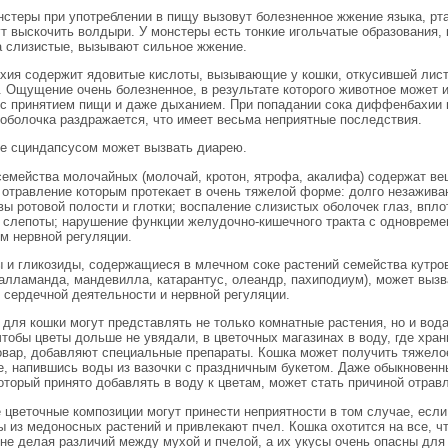
нстеры при употреблении в пищу вызовут болезненное жжение языка, рта
т выскочить волдыри. У монстеры есть тонкие игольчатые образования, 
а слизистые, вызывают сильное жжение.
ия содержит ядовитые кислоты, вызывающие у кошки, откусившей лист
. Ощущение очень болезненное, в результате которого животное может 
 с принятием пищи и даже дыханием. При попадании сока диффенбахии 
 оболочка раздражается, что имеет весьма неприятные последствия.
е сциндапсусом может вызвать диарею.
семейства молочайных (молочай, кротон, ятрофа, акалифа) содержат в
 отравление которым протекает в очень тяжелой форме: долго незажив
вы ротовой полости и глотки; воспаление слизистых оболочек глаз, впло
 слепоты; нарушение функции желудочно-кишечного тракта с одноврем
м нервной регуляции.
 и гликозиды, содержащиеся в млечном соке растений семейства кутро
 алламанда, мандевилла, катарантус, олеандр, пахиподиум), может вызв
 сердечной деятельности и нервной регуляции.
для кошки могут представлять не только комнатные растения, но и вода
чтобы цветы дольше не увядали, в цветочных магазинах в воду, где хран
овар, добавляют специальные препараты. Кошка может получить тяжело
е, напившись воды из вазочки с праздничным букетом. Даже обыкновенн
оторый принято добавлять в воду к цветам, может стать причиной отрав
 цветочные композиции могут принести неприятности в том случае, если
ы из медоносных растений и привлекают пчел. Кошка охотится на все, ч
 не делая различий между мухой и пчелой, а их укусы очень опасны для