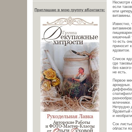
Несмотря 
если тако
Приглашаю в мою группу вКонтакте:
или ципер
витамины.
Известно, 
витаминов
пищеварен
кишечный 
то есть он
приносит к
ядовитое.
Список яд
где таков
без какого
не есть.
Первое ме
ароидных. 
диффенбах
спатифилл
разнообра
млечники.
Нетрудно 
Ядовитый с
и необрат
Сок листь
области яз