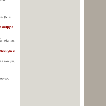
а, рута
и острую
,
ия (белая,
очечную и
ая акация,
те его