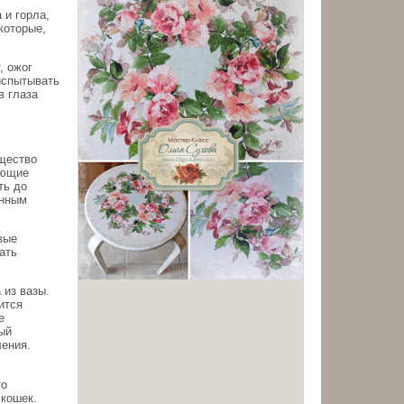
 и горла,
которые,
, ожог
испытывать
в глаза
ещество
ающие
ть до
енным
вые
ать
 из вазы.
ится
е
ый
ления.
то
 кошек.