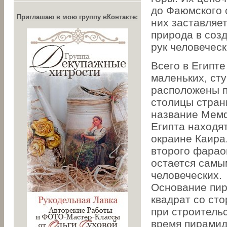
до Фаюмского 
Приглашаю в мою группу вКонтакте:
них заставляет
природа в созд
рук человеческ
Всего в Египт
маленьких, ст
расположены п
столицы стран
название Мем
Египта находят
окраине Каира
второго фараон
остается самы
человеческих.
Основание пир
квадрат со ст
при строитель
время пирамид