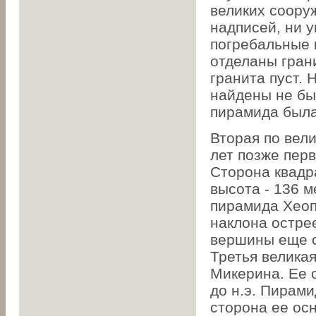
великих соору
надписей, ни 
погребальные
отделаны гран
гранита пуст.
найдены не бы
пирамида была
Вторая по вел
лет позже пер
Сторона квадр
высота - 136 м
пирамида Хеоп
наклона острее
вершины еще с
Третья велика
Микерина. Ее 
до н.э. Пирам
сторона ее ос