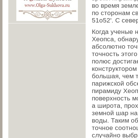
во время земл
по сторонам св
51o52'. С севе
Когда ученые 
Хеопса, обнар
абсолютно точ
точность этог
полюс достигае
конструктором
большая, чем 
парижской обс
пирамиду Хеоп
поверхность мо
а широта, про
земной шар на
воды. Таким о
точное соотно
случайно выбр