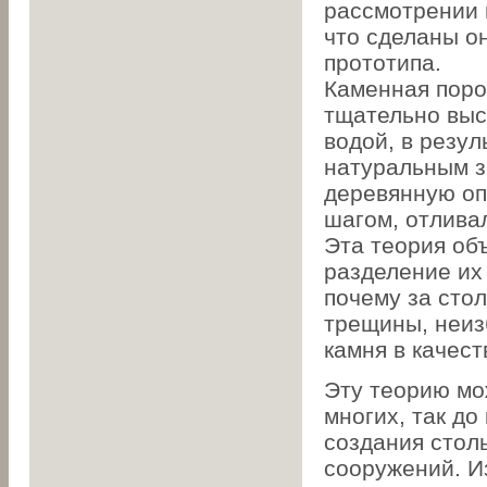
рассмотрении 
что сделаны он
прототипа.
Каменная поро
тщательно выс
водой, в резул
натуральным з
деревянную опа
шагом, отлива
Эта теория объ
разделение их
почему за сто
трещины, неиз
камня в качест
Эту теорию мо
многих, так д
создания стол
сооружений. И