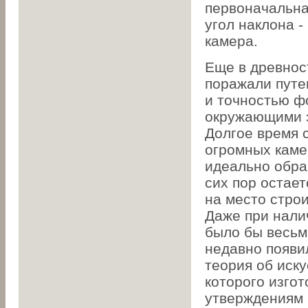
первоначальная
угол наклона -
камера.
Еще в древнос
поражали путе
и точностью ф
окружающими э
Долгое время 
огромных каме
идеально обра
сих пор остает
на место стро
Даже при нали
было бы весьм
недавно появи
теория об иск
которого изго
утверждениям 