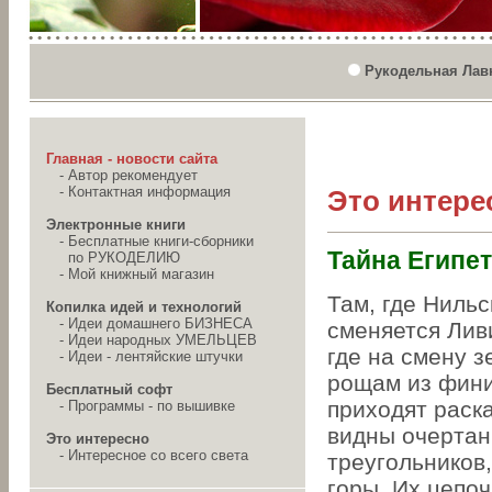
Рукодельная Лав
Главная - новости сайта
-
Автор рекомендует
-
Контактная информация
Это интере
Электронные книги
-
Бесплатные книги-сборники
Тайна Египе
по РУКОДЕЛИЮ
-
Мой книжный магазин
Там, где Ниль
Копилка идей и технологий
-
Идеи домашнего БИЗНЕСА
сменяется Лив
-
Идеи народных УМЕЛЬЦЕВ
где на смену 
-
Идеи - лентяйские штучки
рощам из фин
Бесплатный софт
приходят раск
-
Программы - по вышивке
видны очертан
Это интересно
-
Интересное со всего света
треугольников
горы. Их цепоч