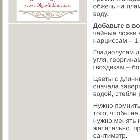
обжечь на плам
воду.
Добавьте в во
чайные ложки 
нарциссам – 1,
Гладиолусам д
угля, георгина
гвоздикам – бо
Цветы с длинн
сначала завёр
водой, стебли
Нужно помнить
того, чтобы не
нужно менять н
желательно, п
сантиметр.