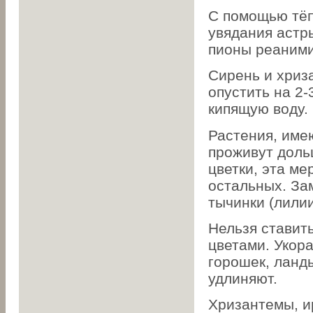
С помощью тёп
увядания астр
пионы реаними
Сирень и хриз
опустить на 2-
кипящую воду.
Растения, име
проживут доль
цветки, эта м
остальных. За
тычинки (лилии
Нельзя ставить
цветами. Укор
горошек, ланды
удлиняют.
Хризантемы, и