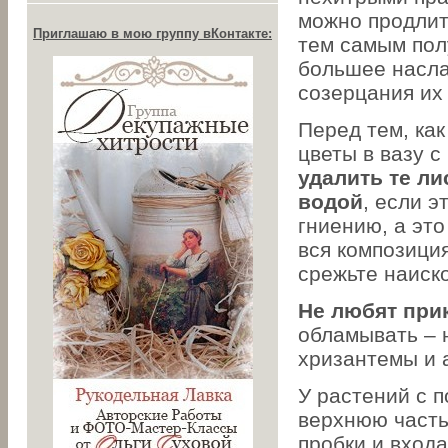
можно продлит
Приглашаю в мою группу вКонтакте:
тем самым пол
большее насл
созерцания их
Перед тем, как
цветы в вазу с
удалить те ли
водой
, если э
гниению, а это
вся композиция
срежьте наиско
Не любят при
обламывать – 
хризантемы и 
У растений с п
верхнюю часть
пробки и вход