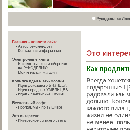
Рукодельная Лав
Главная - новости сайта
-
Автор рекомендует
-
Контактная информация
Это интере
Электронные книги
-
Бесплатные книги-сборники
Как продлит
по РУКОДЕЛИЮ
-
Мой книжный магазин
Всегда хочется
Копилка идей и технологий
-
Идеи домашнего БИЗНЕСА
подаренные 
-
Идеи народных УМЕЛЬЦЕВ
радовали как 
-
Идеи - лентяйские штучки
дольше. Конеч
Бесплатный софт
каждого вида ц
-
Программы - по вышивке
жизни не одина
Это интересно
-
Интересное со всего света
не менее, пол
нехитрыми пр