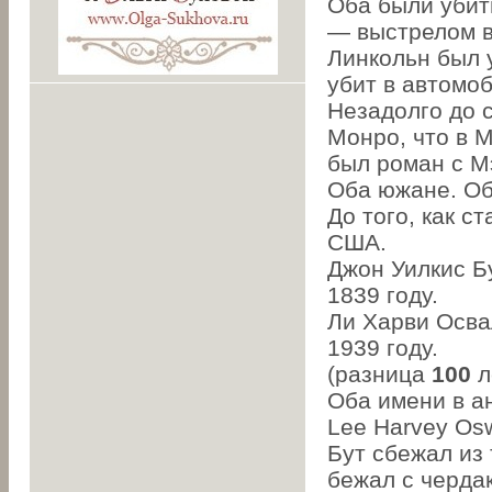
Оба были убиты
— выстрелом в
Линкольн был 
убит в автомо
Незадолго до 
Монро, что в 
был pоман с М
Оба южане. Об
До того, как с
США.
Джон Уилкис Б
1839 году.
Ли Харви Осва
1939 году.
(разница
100
л
Оба имени в ан
Lee Harvey Osw
Бут сбежал из 
бежал с чердак