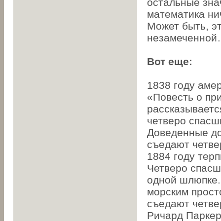
остальные зна
математика нич
Может быть, э
незамеченно
Вот еще:
1838 году аме
«Повесть о пр
рассказываетс
четверо спасш
Доведенные до
съедают четвер
1884 году тер
Четверо спасши
одной шлюпке.
морским прост
съедают четве
Ричард Паркер