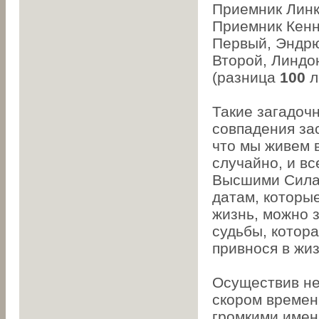
Приемник Линк
Приемник Кенн
Первый, Эндрю
Второй, Линдон
(разница
100
л
Такие загадоч
совпадения за
что мы живем в
случайно, и в
Высшими Сила
датам, которы
жизнь, можно 
судьбы, котора
привнося в жи
Осуществив не
скором времен
громкими имена