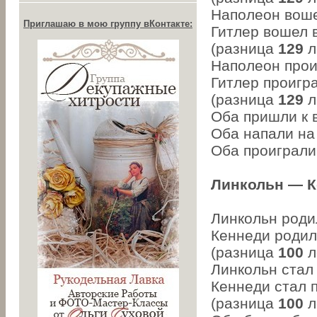
Наполеон вошел
Приглашаю в мою группу вКонтакте:
Гитлер вошел в
(разница
129
л
Наполеон проиг
Гитлер проигра
(разница
129
л
Оба пришли к в
Оба напали на 
Оба проиграли 
Линкольн — К
Линкольн родил
Кеннеди родилс
(разница
100
л
Линкольн стал
Кеннеди стал 
(разница
100
л