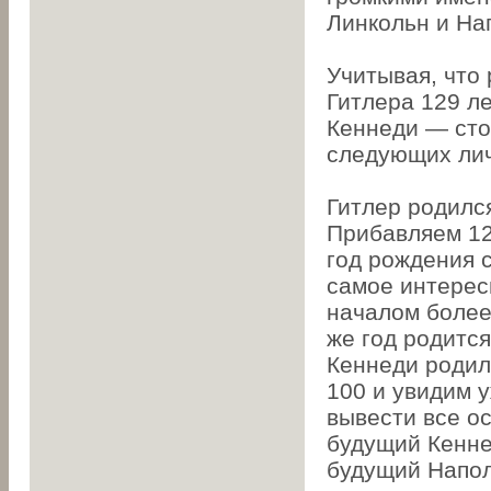
Линкольн и Н
Учитывая, что
Гитлера 129 л
Кеннеди — сто
следующих лич
Гитлер родился
Прибавляем 12
год рождения 
самое интересн
началом более 
же год родитс
Кеннеди родилс
100 и увидим 
вывести все ос
будущий Кеннед
будущий Напол