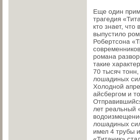
Еще один прим
трагедия «Тит
кто знает, что
выпустило ром
Робертсона «Т
современников
романа развор
такие характе
70 тысяч тонн
лошадиных сил,
Холодной апре
айсбергом и то
Отправившийся
лет реальный 
водоизмещение
лошадиных сил,
имел 4 трубы 
«Титаник» стал