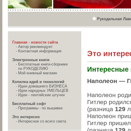
Рукодельная Лав
Главная - новости сайта
-
Автор рекомендует
-
Контактная информация
Это интере
Электронные книги
-
Бесплатные книги-сборники
Интересные 
по РУКОДЕЛИЮ
-
Мой книжный магазин
Наполеон — Г
Копилка идей и технологий
-
Идеи домашнего БИЗНЕСА
-
Идеи народных УМЕЛЬЦЕВ
Наполеон родил
-
Идеи - лентяйские штучки
Гитлер родился
Бесплатный софт
(разница
129
л
-
Программы - по вышивке
Наполеон прише
Это интересно
-
Интересное со всего света
Гитлер пришел 
(разница
129
л