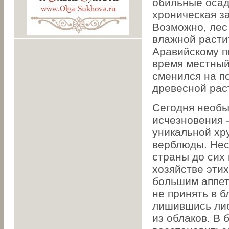
обильные осад
хроническая з
Возможно, лес
влажной расти
Аравийскому п
время местный
сменился на п
древесной рас
Сегодня необы
исчезновения -
уникальной хр
верблюды. Нес
страны до сих
хозяйстве этих
большим аппет
не принять в б
лишившись лис
из облаков. В