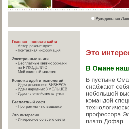
Рукодельная Лав
Главная - новости сайта
-
Автор рекомендует
-
Контактная информация
Это интере
Электронные книги
-
Бесплатные книги-сборники
В Омане наш
по РУКОДЕЛИЮ
-
Мой книжный магазин
В пустыне Ома
Копилка идей и технологий
-
Идеи домашнего БИЗНЕСА
снабжают себя
-
Идеи народных УМЕЛЬЦЕВ
небольшой выс
-
Идеи - лентяйские штучки
командой спец
Бесплатный софт
технологическ
-
Программы - по вышивке
профессора Эл
Это интересно
-
Интересное со всего света
плато Дофар.